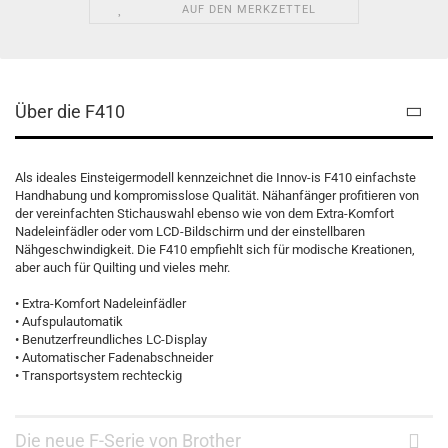
AUF DEN MERKZETTEL
Über die F410
Als ideales Einsteigermodell kennzeichnet die Innov-is F410 einfachste
Handhabung und kompromisslose Qualität. Nähanfänger profitieren von
der vereinfachten Stichauswahl ebenso wie von dem Extra-Komfort
Nadeleinfädler oder vom LCD-Bildschirm und der einstellbaren
Nähgeschwindigkeit. Die F410 empfiehlt sich für modische Kreationen,
aber auch für Quilting und vieles mehr.
• Extra-Komfort Nadeleinfädler
• Aufspulautomatik
• Benutzerfreundliches LC-Display
• Automatischer Fadenabschneider
• Transportsystem rechteckig
Die neue F-Serie von Brother