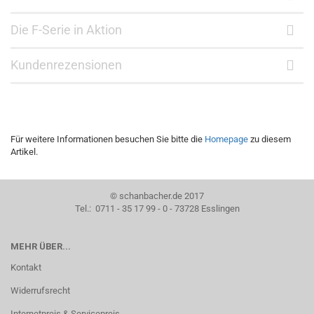
Die F-Serie in Aktion
Kundenrezensionen
Für weitere Informationen besuchen Sie bitte die
Homepage
zu diesem
Artikel.
© schanbacher.de 2017
Tel.: 0711 - 35 17 99 - 0 - 73728 Esslingen
MEHR ÜBER...
Kontakt
Widerrufsrecht
Internetpreis & Servicepreis