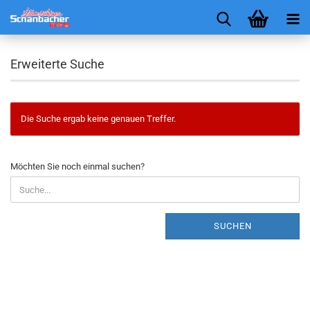
Erweiterte Suche
Die Suche ergab keine genauen Treffer.
MÖCHTEN
Möchten Sie noch einmal suchen?
SIE
NOCH
EINMAL
SUCHEN?
SUCHEN