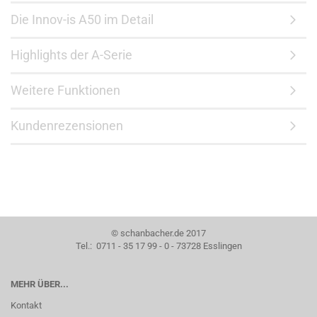
Die Innov-is A50 im Detail
Highlights der A-Serie
Weitere Funktionen
Kundenrezensionen
© schanbacher.de 2017
Tel.: 0711 - 35 17 99 - 0 - 73728 Esslingen
MEHR ÜBER...
Kontakt